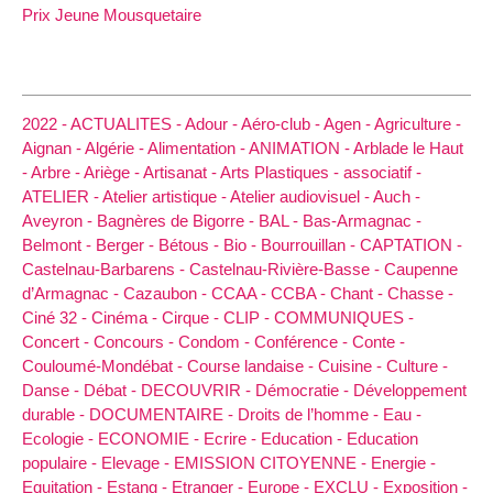
Prix Jeune Mousquetaire
2022 -
ACTUALITES -
Adour -
Aéro-club -
Agen -
Agriculture -
Aignan -
Algérie -
Alimentation -
ANIMATION -
Arblade le Haut
-
Arbre -
Ariège -
Artisanat -
Arts Plastiques -
associatif -
ATELIER -
Atelier artistique -
Atelier audiovisuel -
Auch -
Aveyron -
Bagnères de Bigorre -
BAL -
Bas-Armagnac -
Belmont -
Berger -
Bétous -
Bio -
Bourrouillan -
CAPTATION -
Castelnau-Barbarens -
Castelnau-Rivière-Basse -
Caupenne
d’Armagnac -
Cazaubon -
CCAA -
CCBA -
Chant -
Chasse -
Ciné 32 -
Cinéma -
Cirque -
CLIP -
COMMUNIQUES -
Concert -
Concours -
Condom -
Conférence -
Conte -
Couloumé-Mondébat -
Course landaise -
Cuisine -
Culture -
Danse -
Débat -
DECOUVRIR -
Démocratie -
Développement
durable -
DOCUMENTAIRE -
Droits de l’homme -
Eau -
Ecologie -
ECONOMIE -
Ecrire -
Education -
Education
populaire -
Elevage -
EMISSION CITOYENNE -
Energie -
Equitation -
Estang -
Etranger -
Europe -
EXCLU -
Exposition -