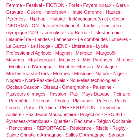
Femme -
Festival -
FICTION -
Forêt -
Foyers ruraux -
Gers -
Gravure -
Guerre -
handisport -
Haute-Garonne -
Hautes-
Pyrénées -
Hip hop -
Histoire -
Indépendance(s) et création -
INFORMATION -
Intergénérationnel -
Jardin -
Jeux -
jeux
olympique 2024 -
Journaliste -
Jû-Belloc -
L’Isle-Jourdain -
Lalanne-Trie -
Landes -
Lannepax -
Le combat des Lumières -
Le Garros -
Le Houga -
LIENS -
Littérature -
Lycée
Professionnel Agricole -
Magnan -
Marciac -
Margouët-
Meymes -
Maubourguet -
Mauvezin -
Midi-Pyrénées -
Mirande
-
Monlezun-d’Armagnac -
Mont-de-Marsan -
Montagne -
Montestruc-sur-Gers -
Mormès -
Musique -
Nature -
Niger -
Nogaro -
Nord-Pas-de-Calais -
Nouvelles technologies -
Occitan Gascon -
Oiseau -
Omergraphie -
Palestine -
Passeurs d’Images -
Passion -
Pau -
Pays Basque -
Peinture
-
Perchède -
Pézenas -
Photos -
Plaisance -
Poésie -
Poids
Lourds -
Polar -
Pollution -
PRESENTATION -
Prévention
routière -
Prix Jeune Mousquetaire -
Projection -
PROJET -
Pyrénées-Atlantiques -
Quartier -
Racisme -
Région Occitanie
-
Rencontres -
REPORTAGE -
Résidence -
Riscle -
Rugby -
Sainte Christie d’Armagnac -
Salles D’Armagnac -
Sansan -