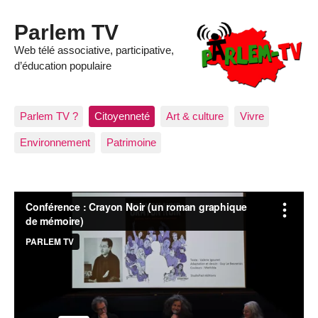
Parlem TV
Web télé associative, participative,
d’éducation populaire
Parlem TV ?
Citoyenneté
Art & culture
Vivre
Environnement
Patrimoine