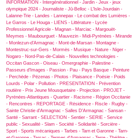
INFORMATION -
Intergénérationnel -
Jardin -
Jeux -
jeux
olympique 2024 -
Journaliste -
Jû-Belloc -
L’Isle-Jourdain -
Lalanne-Trie -
Landes -
Lannepax -
Le combat des Lumières -
Le Garros -
Le Houga -
LIENS -
Littérature -
Lycée
Professionnel Agricole -
Magnan -
Marciac -
Margouët-
Meymes -
Maubourguet -
Mauvezin -
Midi-Pyrénées -
Mirande
-
Monlezun-d’Armagnac -
Mont-de-Marsan -
Montagne -
Montestruc-sur-Gers -
Mormès -
Musique -
Nature -
Niger -
Nogaro -
Nord-Pas-de-Calais -
Nouvelles technologies -
Occitan Gascon -
Oiseau -
Omergraphie -
Palestine -
Passeurs d’Images -
Passion -
Pau -
Pays Basque -
Peinture
-
Perchède -
Pézenas -
Photos -
Plaisance -
Poésie -
Poids
Lourds -
Polar -
Pollution -
PRESENTATION -
Prévention
routière -
Prix Jeune Mousquetaire -
Projection -
PROJET -
Pyrénées-Atlantiques -
Quartier -
Racisme -
Région Occitanie
-
Rencontres -
REPORTAGE -
Résidence -
Riscle -
Rugby -
Sainte Christie d’Armagnac -
Salles D’Armagnac -
Sansan -
Santé -
Sarrant -
SELECTION -
Sentier -
SERIE -
Service
public -
Sexualité -
Slam -
Société -
Solidarité -
Sorcière -
Sport -
Sports mécaniques -
Tarbes -
Tarn et Garonne -
Tarn-
et-Garonne -
Tarsac -
Termes d’Armagnac -
Terre -
Théâtre -