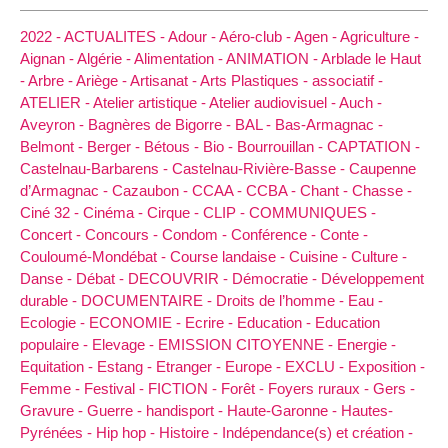
2022 -
ACTUALITES -
Adour -
Aéro-club -
Agen -
Agriculture -
Aignan -
Algérie -
Alimentation -
ANIMATION -
Arblade le Haut
-
Arbre -
Ariège -
Artisanat -
Arts Plastiques -
associatif -
ATELIER -
Atelier artistique -
Atelier audiovisuel -
Auch -
Aveyron -
Bagnères de Bigorre -
BAL -
Bas-Armagnac -
Belmont -
Berger -
Bétous -
Bio -
Bourrouillan -
CAPTATION -
Castelnau-Barbarens -
Castelnau-Rivière-Basse -
Caupenne
d’Armagnac -
Cazaubon -
CCAA -
CCBA -
Chant -
Chasse -
Ciné 32 -
Cinéma -
Cirque -
CLIP -
COMMUNIQUES -
Concert -
Concours -
Condom -
Conférence -
Conte -
Couloumé-Mondébat -
Course landaise -
Cuisine -
Culture -
Danse -
Débat -
DECOUVRIR -
Démocratie -
Développement
durable -
DOCUMENTAIRE -
Droits de l’homme -
Eau -
Ecologie -
ECONOMIE -
Ecrire -
Education -
Education
populaire -
Elevage -
EMISSION CITOYENNE -
Energie -
Equitation -
Estang -
Etranger -
Europe -
EXCLU -
Exposition -
Femme -
Festival -
FICTION -
Forêt -
Foyers ruraux -
Gers -
Gravure -
Guerre -
handisport -
Haute-Garonne -
Hautes-
Pyrénées -
Hip hop -
Histoire -
Indépendance(s) et création -