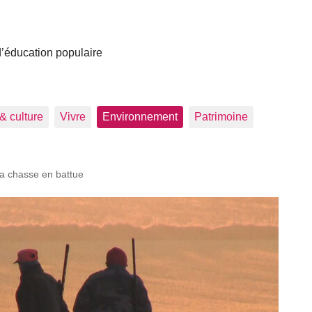
 d’éducation populaire
 & culture
Vivre
Environnement
Patrimoine
a chasse en battue