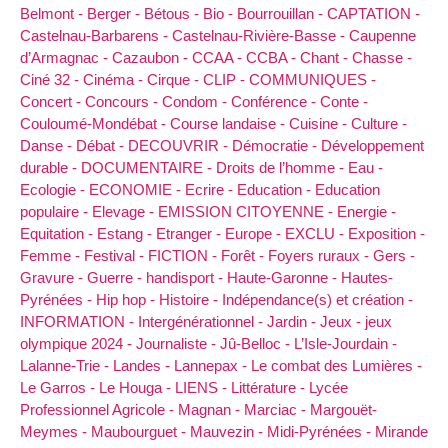
Belmont -
Berger -
Bétous -
Bio -
Bourrouillan -
CAPTATION -
Castelnau-Barbarens -
Castelnau-Rivière-Basse -
Caupenne
d’Armagnac -
Cazaubon -
CCAA -
CCBA -
Chant -
Chasse -
Ciné 32 -
Cinéma -
Cirque -
CLIP -
COMMUNIQUES -
Concert -
Concours -
Condom -
Conférence -
Conte -
Couloumé-Mondébat -
Course landaise -
Cuisine -
Culture -
Danse -
Débat -
DECOUVRIR -
Démocratie -
Développement
durable -
DOCUMENTAIRE -
Droits de l’homme -
Eau -
Ecologie -
ECONOMIE -
Ecrire -
Education -
Education
populaire -
Elevage -
EMISSION CITOYENNE -
Energie -
Equitation -
Estang -
Etranger -
Europe -
EXCLU -
Exposition -
Femme -
Festival -
FICTION -
Forêt -
Foyers ruraux -
Gers -
Gravure -
Guerre -
handisport -
Haute-Garonne -
Hautes-
Pyrénées -
Hip hop -
Histoire -
Indépendance(s) et création -
INFORMATION -
Intergénérationnel -
Jardin -
Jeux -
jeux
olympique 2024 -
Journaliste -
Jû-Belloc -
L’Isle-Jourdain -
Lalanne-Trie -
Landes -
Lannepax -
Le combat des Lumières -
Le Garros -
Le Houga -
LIENS -
Littérature -
Lycée
Professionnel Agricole -
Magnan -
Marciac -
Margouët-
Meymes -
Maubourguet -
Mauvezin -
Midi-Pyrénées -
Mirande