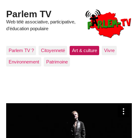
Parlem TV
Web télé associative, participative,
d’éducation populaire
Parlem TV ?
Citoyenneté
Art & culture
Vivre
Environnement
Patrimoine