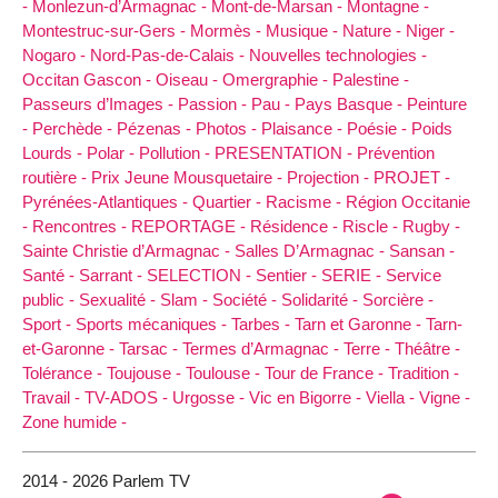
-
Monlezun-d’Armagnac -
Mont-de-Marsan -
Montagne -
Montestruc-sur-Gers -
Mormès -
Musique -
Nature -
Niger -
Nogaro -
Nord-Pas-de-Calais -
Nouvelles technologies -
Occitan Gascon -
Oiseau -
Omergraphie -
Palestine -
Passeurs d’Images -
Passion -
Pau -
Pays Basque -
Peinture
-
Perchède -
Pézenas -
Photos -
Plaisance -
Poésie -
Poids
Lourds -
Polar -
Pollution -
PRESENTATION -
Prévention
routière -
Prix Jeune Mousquetaire -
Projection -
PROJET -
Pyrénées-Atlantiques -
Quartier -
Racisme -
Région Occitanie
-
Rencontres -
REPORTAGE -
Résidence -
Riscle -
Rugby -
Sainte Christie d’Armagnac -
Salles D’Armagnac -
Sansan -
Santé -
Sarrant -
SELECTION -
Sentier -
SERIE -
Service
public -
Sexualité -
Slam -
Société -
Solidarité -
Sorcière -
Sport -
Sports mécaniques -
Tarbes -
Tarn et Garonne -
Tarn-
et-Garonne -
Tarsac -
Termes d’Armagnac -
Terre -
Théâtre -
Tolérance -
Toujouse -
Toulouse -
Tour de France -
Tradition -
Travail -
TV-ADOS -
Urgosse -
Vic en Bigorre -
Viella -
Vigne -
Zone humide -
2014 - 2026 Parlem TV