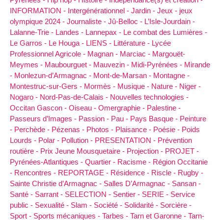
INFORMATION -
Intergénérationnel -
Jardin -
Jeux -
jeux
olympique 2024 -
Journaliste -
Jû-Belloc -
L’Isle-Jourdain -
Lalanne-Trie -
Landes -
Lannepax -
Le combat des Lumières -
Le Garros -
Le Houga -
LIENS -
Littérature -
Lycée
Professionnel Agricole -
Magnan -
Marciac -
Margouët-
Meymes -
Maubourguet -
Mauvezin -
Midi-Pyrénées -
Mirande
-
Monlezun-d’Armagnac -
Mont-de-Marsan -
Montagne -
Montestruc-sur-Gers -
Mormès -
Musique -
Nature -
Niger -
Nogaro -
Nord-Pas-de-Calais -
Nouvelles technologies -
Occitan Gascon -
Oiseau -
Omergraphie -
Palestine -
Passeurs d’Images -
Passion -
Pau -
Pays Basque -
Peinture
-
Perchède -
Pézenas -
Photos -
Plaisance -
Poésie -
Poids
Lourds -
Polar -
Pollution -
PRESENTATION -
Prévention
routière -
Prix Jeune Mousquetaire -
Projection -
PROJET -
Pyrénées-Atlantiques -
Quartier -
Racisme -
Région Occitanie
-
Rencontres -
REPORTAGE -
Résidence -
Riscle -
Rugby -
Sainte Christie d’Armagnac -
Salles D’Armagnac -
Sansan -
Santé -
Sarrant -
SELECTION -
Sentier -
SERIE -
Service
public -
Sexualité -
Slam -
Société -
Solidarité -
Sorcière -
Sport -
Sports mécaniques -
Tarbes -
Tarn et Garonne -
Tarn-