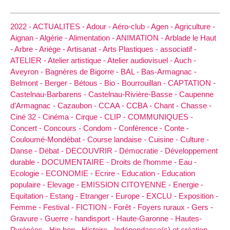
2022 -
ACTUALITES -
Adour -
Aéro-club -
Agen -
Agriculture -
Aignan -
Algérie -
Alimentation -
ANIMATION -
Arblade le Haut
-
Arbre -
Ariège -
Artisanat -
Arts Plastiques -
associatif -
ATELIER -
Atelier artistique -
Atelier audiovisuel -
Auch -
Aveyron -
Bagnères de Bigorre -
BAL -
Bas-Armagnac -
Belmont -
Berger -
Bétous -
Bio -
Bourrouillan -
CAPTATION -
Castelnau-Barbarens -
Castelnau-Rivière-Basse -
Caupenne
d’Armagnac -
Cazaubon -
CCAA -
CCBA -
Chant -
Chasse -
Ciné 32 -
Cinéma -
Cirque -
CLIP -
COMMUNIQUES -
Concert -
Concours -
Condom -
Conférence -
Conte -
Couloumé-Mondébat -
Course landaise -
Cuisine -
Culture -
Danse -
Débat -
DECOUVRIR -
Démocratie -
Développement
durable -
DOCUMENTAIRE -
Droits de l’homme -
Eau -
Ecologie -
ECONOMIE -
Ecrire -
Education -
Education
populaire -
Elevage -
EMISSION CITOYENNE -
Energie -
Equitation -
Estang -
Etranger -
Europe -
EXCLU -
Exposition -
Femme -
Festival -
FICTION -
Forêt -
Foyers ruraux -
Gers -
Gravure -
Guerre -
handisport -
Haute-Garonne -
Hautes-
Pyrénées -
Hip hop -
Histoire -
Indépendance(s) et création -