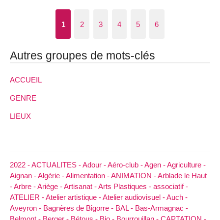
1
2
3
4
5
6
Autres groupes de mots-clés
ACCUEIL
GENRE
LIEUX
2022 -
ACTUALITES -
Adour -
Aéro-club -
Agen -
Agriculture -
Aignan -
Algérie -
Alimentation -
ANIMATION -
Arblade le Haut
-
Arbre -
Ariège -
Artisanat -
Arts Plastiques -
associatif -
ATELIER -
Atelier artistique -
Atelier audiovisuel -
Auch -
Aveyron -
Bagnères de Bigorre -
BAL -
Bas-Armagnac -
Belmont -
Berger -
Bétous -
Bio -
Bourrouillan -
CAPTATION -