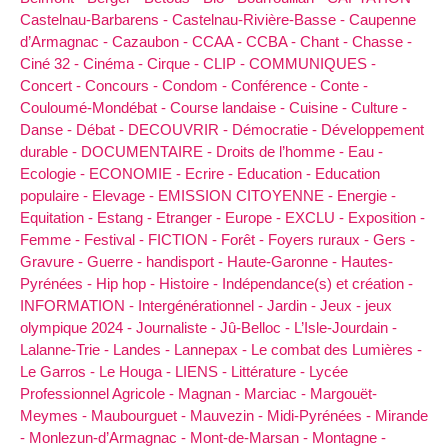
Castelnau-Barbarens -
Castelnau-Rivière-Basse -
Caupenne
d’Armagnac -
Cazaubon -
CCAA -
CCBA -
Chant -
Chasse -
Ciné 32 -
Cinéma -
Cirque -
CLIP -
COMMUNIQUES -
Concert -
Concours -
Condom -
Conférence -
Conte -
Couloumé-Mondébat -
Course landaise -
Cuisine -
Culture -
Danse -
Débat -
DECOUVRIR -
Démocratie -
Développement
durable -
DOCUMENTAIRE -
Droits de l’homme -
Eau -
Ecologie -
ECONOMIE -
Ecrire -
Education -
Education
populaire -
Elevage -
EMISSION CITOYENNE -
Energie -
Equitation -
Estang -
Etranger -
Europe -
EXCLU -
Exposition -
Femme -
Festival -
FICTION -
Forêt -
Foyers ruraux -
Gers -
Gravure -
Guerre -
handisport -
Haute-Garonne -
Hautes-
Pyrénées -
Hip hop -
Histoire -
Indépendance(s) et création -
INFORMATION -
Intergénérationnel -
Jardin -
Jeux -
jeux
olympique 2024 -
Journaliste -
Jû-Belloc -
L’Isle-Jourdain -
Lalanne-Trie -
Landes -
Lannepax -
Le combat des Lumières -
Le Garros -
Le Houga -
LIENS -
Littérature -
Lycée
Professionnel Agricole -
Magnan -
Marciac -
Margouët-
Meymes -
Maubourguet -
Mauvezin -
Midi-Pyrénées -
Mirande
-
Monlezun-d’Armagnac -
Mont-de-Marsan -
Montagne -