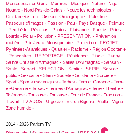
Montestruc-sur-Gers -
Mormès -
Musique -
Nature -
Niger -
Nogaro -
Nord-Pas-de-Calais -
Nouvelles technologies -
Occitan Gascon -
Oiseau -
Omergraphie -
Palestine -
Passeurs d’Images -
Passion -
Pau -
Pays Basque -
Peinture
-
Perchède -
Pézenas -
Photos -
Plaisance -
Poésie -
Poids
Lourds -
Polar -
Pollution -
PRESENTATION -
Prévention
routière -
Prix Jeune Mousquetaire -
Projection -
PROJET -
Pyrénées-Atlantiques -
Quartier -
Racisme -
Région Occitanie
-
Rencontres -
REPORTAGE -
Résidence -
Riscle -
Rugby -
Sainte Christie d’Armagnac -
Salles D’Armagnac -
Sansan -
Santé -
Sarrant -
SELECTION -
Sentier -
SERIE -
Service
public -
Sexualité -
Slam -
Société -
Solidarité -
Sorcière -
Sport -
Sports mécaniques -
Tarbes -
Tarn et Garonne -
Tarn-
et-Garonne -
Tarsac -
Termes d’Armagnac -
Terre -
Théâtre -
Tolérance -
Toujouse -
Toulouse -
Tour de France -
Tradition -
Travail -
TV-ADOS -
Urgosse -
Vic en Bigorre -
Viella -
Vigne -
Zone humide -
2014 - 2026 Parlem TV
Plan du site
|
Se connecter
|
Contact
|
RSS 2.0
|