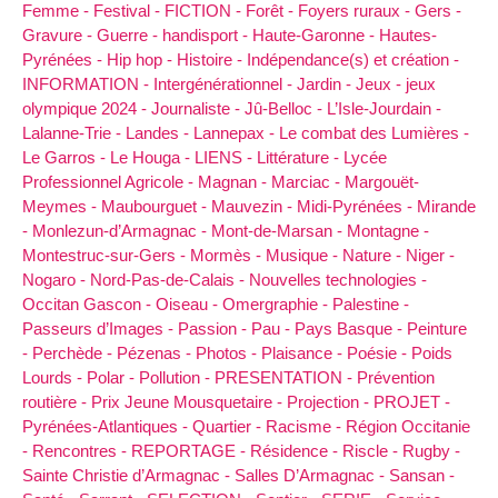
Femme -
Festival -
FICTION -
Forêt -
Foyers ruraux -
Gers -
Gravure -
Guerre -
handisport -
Haute-Garonne -
Hautes-
Pyrénées -
Hip hop -
Histoire -
Indépendance(s) et création -
INFORMATION -
Intergénérationnel -
Jardin -
Jeux -
jeux
olympique 2024 -
Journaliste -
Jû-Belloc -
L’Isle-Jourdain -
Lalanne-Trie -
Landes -
Lannepax -
Le combat des Lumières -
Le Garros -
Le Houga -
LIENS -
Littérature -
Lycée
Professionnel Agricole -
Magnan -
Marciac -
Margouët-
Meymes -
Maubourguet -
Mauvezin -
Midi-Pyrénées -
Mirande
-
Monlezun-d’Armagnac -
Mont-de-Marsan -
Montagne -
Montestruc-sur-Gers -
Mormès -
Musique -
Nature -
Niger -
Nogaro -
Nord-Pas-de-Calais -
Nouvelles technologies -
Occitan Gascon -
Oiseau -
Omergraphie -
Palestine -
Passeurs d’Images -
Passion -
Pau -
Pays Basque -
Peinture
-
Perchède -
Pézenas -
Photos -
Plaisance -
Poésie -
Poids
Lourds -
Polar -
Pollution -
PRESENTATION -
Prévention
routière -
Prix Jeune Mousquetaire -
Projection -
PROJET -
Pyrénées-Atlantiques -
Quartier -
Racisme -
Région Occitanie
-
Rencontres -
REPORTAGE -
Résidence -
Riscle -
Rugby -
Sainte Christie d’Armagnac -
Salles D’Armagnac -
Sansan -