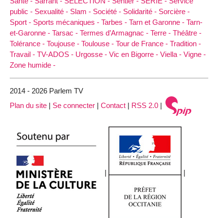
Santé -
Sarrant -
SELECTION -
Sentier -
SERIE -
Service
public -
Sexualité -
Slam -
Société -
Solidarité -
Sorcière -
Sport -
Sports mécaniques -
Tarbes -
Tarn et Garonne -
Tarn-
et-Garonne -
Tarsac -
Termes d’Armagnac -
Terre -
Théâtre -
Tolérance -
Toujouse -
Toulouse -
Tour de France -
Tradition -
Travail -
TV-ADOS -
Urgosse -
Vic en Bigorre -
Viella -
Vigne -
Zone humide -
2014 - 2026 Parlem TV
Plan du site
|
Se connecter
|
Contact
|
RSS 2.0
|
|
|