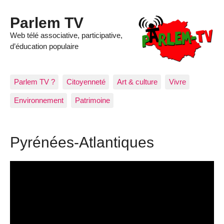
Parlem TV
Web télé associative, participative,
d’éducation populaire
Parlem TV ?
Citoyenneté
Art & culture
Vivre
Environnement
Patrimoine
Pyrénées-Atlantiques