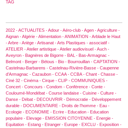
TAG
2022 -
ACTUALITES -
Adour -
Aéro-club -
Agen -
Agriculture -
Aignan -
Algérie -
Alimentation -
ANIMATION -
Arblade le Haut
-
Arbre -
Ariège -
Artisanat -
Arts Plastiques -
associatif -
ATELIER -
Atelier artistique -
Atelier audiovisuel -
Auch -
Aveyron -
Bagnères de Bigorre -
BAL -
Bas-Armagnac -
Belmont -
Berger -
Bétous -
Bio -
Bourrouillan -
CAPTATION -
Castelnau-Barbarens -
Castelnau-Rivière-Basse -
Caupenne
d’Armagnac -
Cazaubon -
CCAA -
CCBA -
Chant -
Chasse -
Ciné 32 -
Cinéma -
Cirque -
CLIP -
COMMUNIQUES -
Concert -
Concours -
Condom -
Conférence -
Conte -
Couloumé-Mondébat -
Course landaise -
Cuisine -
Culture -
Danse -
Débat -
DECOUVRIR -
Démocratie -
Développement
durable -
DOCUMENTAIRE -
Droits de l’homme -
Eau -
Ecologie -
ECONOMIE -
Ecrire -
Education -
Education
populaire -
Elevage -
EMISSION CITOYENNE -
Energie -
Equitation -
Estang -
Etranger -
Europe -
EXCLU -
Exposition -