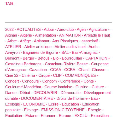
TAG
2022 -
ACTUALITES -
Adour -
Aéro-club -
Agen -
Agriculture -
Aignan -
Algérie -
Alimentation -
ANIMATION -
Arblade le Haut
-
Arbre -
Ariège -
Artisanat -
Arts Plastiques -
associatif -
ATELIER -
Atelier artistique -
Atelier audiovisuel -
Auch -
Aveyron -
Bagnères de Bigorre -
BAL -
Bas-Armagnac -
Belmont -
Berger -
Bétous -
Bio -
Bourrouillan -
CAPTATION -
Castelnau-Barbarens -
Castelnau-Rivière-Basse -
Caupenne
d’Armagnac -
Cazaubon -
CCAA -
CCBA -
Chant -
Chasse -
Ciné 32 -
Cinéma -
Cirque -
CLIP -
COMMUNIQUES -
Concert -
Concours -
Condom -
Conférence -
Conte -
Couloumé-Mondébat -
Course landaise -
Cuisine -
Culture -
Danse -
Débat -
DECOUVRIR -
Démocratie -
Développement
durable -
DOCUMENTAIRE -
Droits de l’homme -
Eau -
Ecologie -
ECONOMIE -
Ecrire -
Education -
Education
populaire -
Elevage -
EMISSION CITOYENNE -
Energie -
Equitation -
Estang -
Etranger -
Europe -
EXCLU -
Exposition -