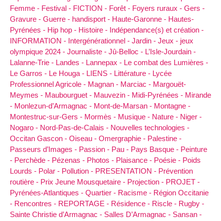
Femme -
Festival -
FICTION -
Forêt -
Foyers ruraux -
Gers -
Gravure -
Guerre -
handisport -
Haute-Garonne -
Hautes-
Pyrénées -
Hip hop -
Histoire -
Indépendance(s) et création -
INFORMATION -
Intergénérationnel -
Jardin -
Jeux -
jeux
olympique 2024 -
Journaliste -
Jû-Belloc -
L’Isle-Jourdain -
Lalanne-Trie -
Landes -
Lannepax -
Le combat des Lumières -
Le Garros -
Le Houga -
LIENS -
Littérature -
Lycée
Professionnel Agricole -
Magnan -
Marciac -
Margouët-
Meymes -
Maubourguet -
Mauvezin -
Midi-Pyrénées -
Mirande
-
Monlezun-d’Armagnac -
Mont-de-Marsan -
Montagne -
Montestruc-sur-Gers -
Mormès -
Musique -
Nature -
Niger -
Nogaro -
Nord-Pas-de-Calais -
Nouvelles technologies -
Occitan Gascon -
Oiseau -
Omergraphie -
Palestine -
Passeurs d’Images -
Passion -
Pau -
Pays Basque -
Peinture
-
Perchède -
Pézenas -
Photos -
Plaisance -
Poésie -
Poids
Lourds -
Polar -
Pollution -
PRESENTATION -
Prévention
routière -
Prix Jeune Mousquetaire -
Projection -
PROJET -
Pyrénées-Atlantiques -
Quartier -
Racisme -
Région Occitanie
-
Rencontres -
REPORTAGE -
Résidence -
Riscle -
Rugby -
Sainte Christie d’Armagnac -
Salles D’Armagnac -
Sansan -