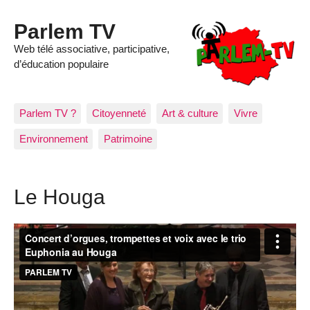
Parlem TV
Web télé associative, participative,
d’éducation populaire
Parlem TV ?
Citoyenneté
Art & culture
Vivre
Environnement
Patrimoine
Le Houga