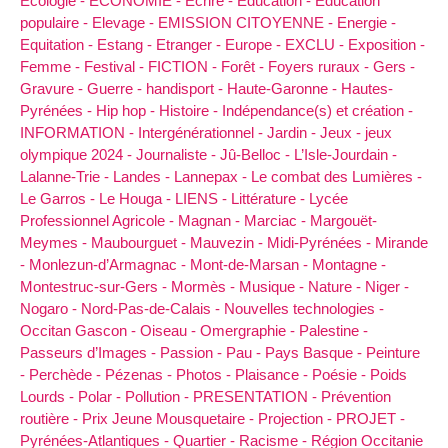
Ecologie -
ECONOMIE -
Ecrire -
Education -
Education
populaire -
Elevage -
EMISSION CITOYENNE -
Energie -
Equitation -
Estang -
Etranger -
Europe -
EXCLU -
Exposition -
Femme -
Festival -
FICTION -
Forêt -
Foyers ruraux -
Gers -
Gravure -
Guerre -
handisport -
Haute-Garonne -
Hautes-
Pyrénées -
Hip hop -
Histoire -
Indépendance(s) et création -
INFORMATION -
Intergénérationnel -
Jardin -
Jeux -
jeux
olympique 2024 -
Journaliste -
Jû-Belloc -
L’Isle-Jourdain -
Lalanne-Trie -
Landes -
Lannepax -
Le combat des Lumières -
Le Garros -
Le Houga -
LIENS -
Littérature -
Lycée
Professionnel Agricole -
Magnan -
Marciac -
Margouët-
Meymes -
Maubourguet -
Mauvezin -
Midi-Pyrénées -
Mirande
-
Monlezun-d’Armagnac -
Mont-de-Marsan -
Montagne -
Montestruc-sur-Gers -
Mormès -
Musique -
Nature -
Niger -
Nogaro -
Nord-Pas-de-Calais -
Nouvelles technologies -
Occitan Gascon -
Oiseau -
Omergraphie -
Palestine -
Passeurs d’Images -
Passion -
Pau -
Pays Basque -
Peinture
-
Perchède -
Pézenas -
Photos -
Plaisance -
Poésie -
Poids
Lourds -
Polar -
Pollution -
PRESENTATION -
Prévention
routière -
Prix Jeune Mousquetaire -
Projection -
PROJET -
Pyrénées-Atlantiques -
Quartier -
Racisme -
Région Occitanie