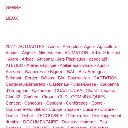
GENRE
LIEUX
2022 -
ACTUALITES -
Adour -
Aéro-club -
Agen -
Agriculture -
Aignan -
Algérie -
Alimentation -
ANIMATION -
Arblade le Haut
-
Arbre -
Ariège -
Artisanat -
Arts Plastiques -
associatif -
ATELIER -
Atelier artistique -
Atelier audiovisuel -
Auch -
Aveyron -
Bagnères de Bigorre -
BAL -
Bas-Armagnac -
Belmont -
Berger -
Bétous -
Bio -
Bourrouillan -
CAPTATION -
Castelnau-Barbarens -
Castelnau-Rivière-Basse -
Caupenne
d’Armagnac -
Cazaubon -
CCAA -
CCBA -
Chant -
Chasse -
Ciné 32 -
Cinéma -
Cirque -
CLIP -
COMMUNIQUES -
Concert -
Concours -
Condom -
Conférence -
Conte -
Couloumé-Mondébat -
Course landaise -
Cuisine -
Culture -
Danse -
Débat -
DECOUVRIR -
Démocratie -
Développement
durable -
DOCUMENTAIRE -
Droits de l’homme -
Eau -