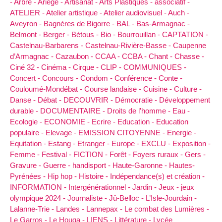
-
Arbre -
Ariège -
Artisanat -
Arts Plastiques -
associatif -
ATELIER -
Atelier artistique -
Atelier audiovisuel -
Auch -
Aveyron -
Bagnères de Bigorre -
BAL -
Bas-Armagnac -
Belmont -
Berger -
Bétous -
Bio -
Bourrouillan -
CAPTATION -
Castelnau-Barbarens -
Castelnau-Rivière-Basse -
Caupenne
d’Armagnac -
Cazaubon -
CCAA -
CCBA -
Chant -
Chasse -
Ciné 32 -
Cinéma -
Cirque -
CLIP -
COMMUNIQUES -
Concert -
Concours -
Condom -
Conférence -
Conte -
Couloumé-Mondébat -
Course landaise -
Cuisine -
Culture -
Danse -
Débat -
DECOUVRIR -
Démocratie -
Développement
durable -
DOCUMENTAIRE -
Droits de l’homme -
Eau -
Ecologie -
ECONOMIE -
Ecrire -
Education -
Education
populaire -
Elevage -
EMISSION CITOYENNE -
Energie -
Equitation -
Estang -
Etranger -
Europe -
EXCLU -
Exposition -
Femme -
Festival -
FICTION -
Forêt -
Foyers ruraux -
Gers -
Gravure -
Guerre -
handisport -
Haute-Garonne -
Hautes-
Pyrénées -
Hip hop -
Histoire -
Indépendance(s) et création -
INFORMATION -
Intergénérationnel -
Jardin -
Jeux -
jeux
olympique 2024 -
Journaliste -
Jû-Belloc -
L’Isle-Jourdain -
Lalanne-Trie -
Landes -
Lannepax -
Le combat des Lumières -
Le Garros -
Le Houga -
LIENS -
Littérature -
Lycée