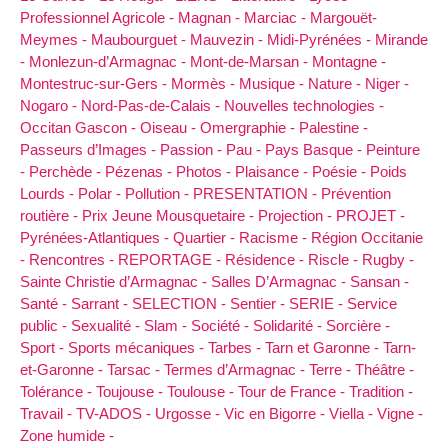
Professionnel Agricole -
Magnan -
Marciac -
Margouët-
Meymes -
Maubourguet -
Mauvezin -
Midi-Pyrénées -
Mirande
-
Monlezun-d’Armagnac -
Mont-de-Marsan -
Montagne -
Montestruc-sur-Gers -
Mormès -
Musique -
Nature -
Niger -
Nogaro -
Nord-Pas-de-Calais -
Nouvelles technologies -
Occitan Gascon -
Oiseau -
Omergraphie -
Palestine -
Passeurs d’Images -
Passion -
Pau -
Pays Basque -
Peinture
-
Perchède -
Pézenas -
Photos -
Plaisance -
Poésie -
Poids
Lourds -
Polar -
Pollution -
PRESENTATION -
Prévention
routière -
Prix Jeune Mousquetaire -
Projection -
PROJET -
Pyrénées-Atlantiques -
Quartier -
Racisme -
Région Occitanie
-
Rencontres -
REPORTAGE -
Résidence -
Riscle -
Rugby -
Sainte Christie d’Armagnac -
Salles D’Armagnac -
Sansan -
Santé -
Sarrant -
SELECTION -
Sentier -
SERIE -
Service
public -
Sexualité -
Slam -
Société -
Solidarité -
Sorcière -
Sport -
Sports mécaniques -
Tarbes -
Tarn et Garonne -
Tarn-
et-Garonne -
Tarsac -
Termes d’Armagnac -
Terre -
Théâtre -
Tolérance -
Toujouse -
Toulouse -
Tour de France -
Tradition -
Travail -
TV-ADOS -
Urgosse -
Vic en Bigorre -
Viella -
Vigne -
Zone humide -