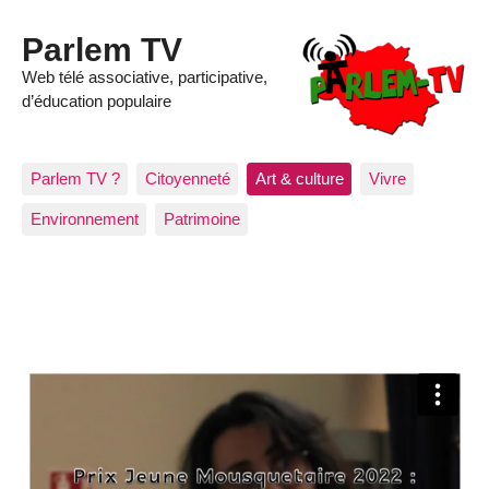
Parlem TV
Web télé associative, participative,
d’éducation populaire
Parlem TV ?
Citoyenneté
Art & culture
Vivre
Environnement
Patrimoine