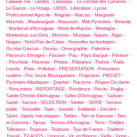
Lalanne-Trie -
Landes -
Lannepax -
Le combat des Lumières -
Le Garros -
Le Houga -
LIENS -
Littérature -
Lycée
Professionnel Agricole -
Magnan -
Marciac -
Margouët-
Meymes -
Maubourguet -
Mauvezin -
Midi-Pyrénées -
Mirande
-
Monlezun-d’Armagnac -
Mont-de-Marsan -
Montagne -
Montestruc-sur-Gers -
Mormès -
Musique -
Nature -
Niger -
Nogaro -
Nord-Pas-de-Calais -
Nouvelles technologies -
Occitan Gascon -
Oiseau -
Omergraphie -
Palestine -
Passeurs d’Images -
Passion -
Pau -
Pays Basque -
Peinture
-
Perchède -
Pézenas -
Photos -
Plaisance -
Poésie -
Poids
Lourds -
Polar -
Pollution -
PRESENTATION -
Prévention
routière -
Prix Jeune Mousquetaire -
Projection -
PROJET -
Pyrénées-Atlantiques -
Quartier -
Racisme -
Région Occitanie
-
Rencontres -
REPORTAGE -
Résidence -
Riscle -
Rugby -
Sainte Christie d’Armagnac -
Salles D’Armagnac -
Sansan -
Santé -
Sarrant -
SELECTION -
Sentier -
SERIE -
Service
public -
Sexualité -
Slam -
Société -
Solidarité -
Sorcière -
Sport -
Sports mécaniques -
Tarbes -
Tarn et Garonne -
Tarn-
et-Garonne -
Tarsac -
Termes d’Armagnac -
Terre -
Théâtre -
Tolérance -
Toujouse -
Toulouse -
Tour de France -
Tradition -
Travail -
TV-ADOS -
Urgosse -
Vic en Bigorre -
Viella -
Vigne -