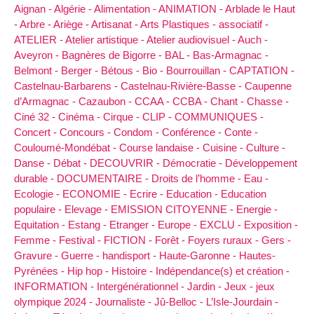
Aignan -
Algérie -
Alimentation -
ANIMATION -
Arblade le Haut
-
Arbre -
Ariège -
Artisanat -
Arts Plastiques -
associatif -
ATELIER -
Atelier artistique -
Atelier audiovisuel -
Auch -
Aveyron -
Bagnères de Bigorre -
BAL -
Bas-Armagnac -
Belmont -
Berger -
Bétous -
Bio -
Bourrouillan -
CAPTATION -
Castelnau-Barbarens -
Castelnau-Rivière-Basse -
Caupenne
d’Armagnac -
Cazaubon -
CCAA -
CCBA -
Chant -
Chasse -
Ciné 32 -
Cinéma -
Cirque -
CLIP -
COMMUNIQUES -
Concert -
Concours -
Condom -
Conférence -
Conte -
Couloumé-Mondébat -
Course landaise -
Cuisine -
Culture -
Danse -
Débat -
DECOUVRIR -
Démocratie -
Développement
durable -
DOCUMENTAIRE -
Droits de l’homme -
Eau -
Ecologie -
ECONOMIE -
Ecrire -
Education -
Education
populaire -
Elevage -
EMISSION CITOYENNE -
Energie -
Equitation -
Estang -
Etranger -
Europe -
EXCLU -
Exposition -
Femme -
Festival -
FICTION -
Forêt -
Foyers ruraux -
Gers -
Gravure -
Guerre -
handisport -
Haute-Garonne -
Hautes-
Pyrénées -
Hip hop -
Histoire -
Indépendance(s) et création -
INFORMATION -
Intergénérationnel -
Jardin -
Jeux -
jeux
olympique 2024 -
Journaliste -
Jû-Belloc -
L’Isle-Jourdain -