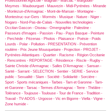
Professionnel Agricole -
Magnan -
Marciac -
Margouët-
Meymes -
Maubourguet -
Mauvezin -
Midi-Pyrénées -
Mirande
-
Monlezun-d’Armagnac -
Mont-de-Marsan -
Montagne -
Montestruc-sur-Gers -
Mormès -
Musique -
Nature -
Niger -
Nogaro -
Nord-Pas-de-Calais -
Nouvelles technologies -
Occitan Gascon -
Oiseau -
Omergraphie -
Palestine -
Passeurs d’Images -
Passion -
Pau -
Pays Basque -
Peinture
-
Perchède -
Pézenas -
Photos -
Plaisance -
Poésie -
Poids
Lourds -
Polar -
Pollution -
PRESENTATION -
Prévention
routière -
Prix Jeune Mousquetaire -
Projection -
PROJET -
Pyrénées-Atlantiques -
Quartier -
Racisme -
Région Occitanie
-
Rencontres -
REPORTAGE -
Résidence -
Riscle -
Rugby -
Sainte Christie d’Armagnac -
Salles D’Armagnac -
Sansan -
Santé -
Sarrant -
SELECTION -
Sentier -
SERIE -
Service
public -
Sexualité -
Slam -
Société -
Solidarité -
Sorcière -
Sport -
Sports mécaniques -
Tarbes -
Tarn et Garonne -
Tarn-
et-Garonne -
Tarsac -
Termes d’Armagnac -
Terre -
Théâtre -
Tolérance -
Toujouse -
Toulouse -
Tour de France -
Tradition -
Travail -
TV-ADOS -
Urgosse -
Vic en Bigorre -
Viella -
Vigne -
Zone humide -