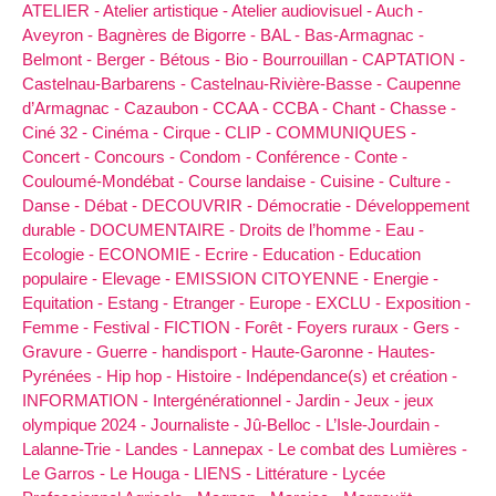
ATELIER -
Atelier artistique -
Atelier audiovisuel -
Auch -
Aveyron -
Bagnères de Bigorre -
BAL -
Bas-Armagnac -
Belmont -
Berger -
Bétous -
Bio -
Bourrouillan -
CAPTATION -
Castelnau-Barbarens -
Castelnau-Rivière-Basse -
Caupenne
d’Armagnac -
Cazaubon -
CCAA -
CCBA -
Chant -
Chasse -
Ciné 32 -
Cinéma -
Cirque -
CLIP -
COMMUNIQUES -
Concert -
Concours -
Condom -
Conférence -
Conte -
Couloumé-Mondébat -
Course landaise -
Cuisine -
Culture -
Danse -
Débat -
DECOUVRIR -
Démocratie -
Développement
durable -
DOCUMENTAIRE -
Droits de l’homme -
Eau -
Ecologie -
ECONOMIE -
Ecrire -
Education -
Education
populaire -
Elevage -
EMISSION CITOYENNE -
Energie -
Equitation -
Estang -
Etranger -
Europe -
EXCLU -
Exposition -
Femme -
Festival -
FICTION -
Forêt -
Foyers ruraux -
Gers -
Gravure -
Guerre -
handisport -
Haute-Garonne -
Hautes-
Pyrénées -
Hip hop -
Histoire -
Indépendance(s) et création -
INFORMATION -
Intergénérationnel -
Jardin -
Jeux -
jeux
olympique 2024 -
Journaliste -
Jû-Belloc -
L’Isle-Jourdain -
Lalanne-Trie -
Landes -
Lannepax -
Le combat des Lumières -
Le Garros -
Le Houga -
LIENS -
Littérature -
Lycée