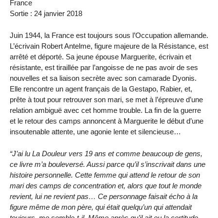
France
Sortie : 24 janvier 2018
Juin 1944, la France est toujours sous l’Occupation allemande.
L’écrivain Robert Antelme, figure majeure de la Résistance, est
arrêté et déporté. Sa jeune épouse Marguerite, écrivain et
résistante, est tiraillée par l’angoisse de ne pas avoir de ses
nouvelles et sa liaison secrète avec son camarade Dyonis.
Elle rencontre un agent français de la Gestapo, Rabier, et,
prête à tout pour retrouver son mari, se met à l’épreuve d’une
relation ambiguë avec cet homme trouble. La fin de la guerre
et le retour des camps annoncent à Marguerite le début d’une
insoutenable attente, une agonie lente et silencieuse…
“J’ai lu La Douleur vers 19 ans et comme beaucoup de gens,
ce livre m’a bouleversé. Aussi parce qu’il s’inscrivait dans une
histoire personnelle. Cette femme qui attend le retour de son
mari des camps de concentration et, alors que tout le monde
revient, lui ne revient pas… Ce personnage faisait écho à la
figure même de mon père, qui était quelqu’un qui attendait
toujours, me semble-t-il. Même après qu’il ait eu la certitude