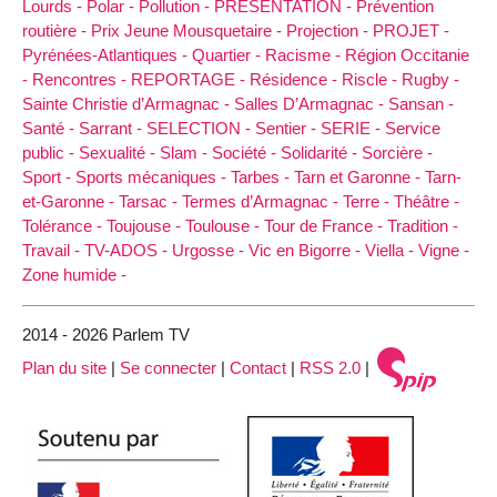
Lourds -
Polar -
Pollution -
PRESENTATION -
Prévention
routière -
Prix Jeune Mousquetaire -
Projection -
PROJET -
Pyrénées-Atlantiques -
Quartier -
Racisme -
Région Occitanie
-
Rencontres -
REPORTAGE -
Résidence -
Riscle -
Rugby -
Sainte Christie d’Armagnac -
Salles D’Armagnac -
Sansan -
Santé -
Sarrant -
SELECTION -
Sentier -
SERIE -
Service
public -
Sexualité -
Slam -
Société -
Solidarité -
Sorcière -
Sport -
Sports mécaniques -
Tarbes -
Tarn et Garonne -
Tarn-
et-Garonne -
Tarsac -
Termes d’Armagnac -
Terre -
Théâtre -
Tolérance -
Toujouse -
Toulouse -
Tour de France -
Tradition -
Travail -
TV-ADOS -
Urgosse -
Vic en Bigorre -
Viella -
Vigne -
Zone humide -
2014 - 2026 Parlem TV
Plan du site
|
Se connecter
|
Contact
|
RSS 2.0
|