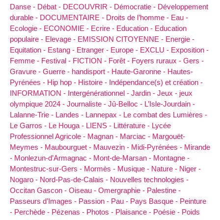
Danse -
Débat -
DECOUVRIR -
Démocratie -
Développement
durable -
DOCUMENTAIRE -
Droits de l’homme -
Eau -
Ecologie -
ECONOMIE -
Ecrire -
Education -
Education
populaire -
Elevage -
EMISSION CITOYENNE -
Energie -
Equitation -
Estang -
Etranger -
Europe -
EXCLU -
Exposition -
Femme -
Festival -
FICTION -
Forêt -
Foyers ruraux -
Gers -
Gravure -
Guerre -
handisport -
Haute-Garonne -
Hautes-
Pyrénées -
Hip hop -
Histoire -
Indépendance(s) et création -
INFORMATION -
Intergénérationnel -
Jardin -
Jeux -
jeux
olympique 2024 -
Journaliste -
Jû-Belloc -
L’Isle-Jourdain -
Lalanne-Trie -
Landes -
Lannepax -
Le combat des Lumières -
Le Garros -
Le Houga -
LIENS -
Littérature -
Lycée
Professionnel Agricole -
Magnan -
Marciac -
Margouët-
Meymes -
Maubourguet -
Mauvezin -
Midi-Pyrénées -
Mirande
-
Monlezun-d’Armagnac -
Mont-de-Marsan -
Montagne -
Montestruc-sur-Gers -
Mormès -
Musique -
Nature -
Niger -
Nogaro -
Nord-Pas-de-Calais -
Nouvelles technologies -
Occitan Gascon -
Oiseau -
Omergraphie -
Palestine -
Passeurs d’Images -
Passion -
Pau -
Pays Basque -
Peinture
-
Perchède -
Pézenas -
Photos -
Plaisance -
Poésie -
Poids