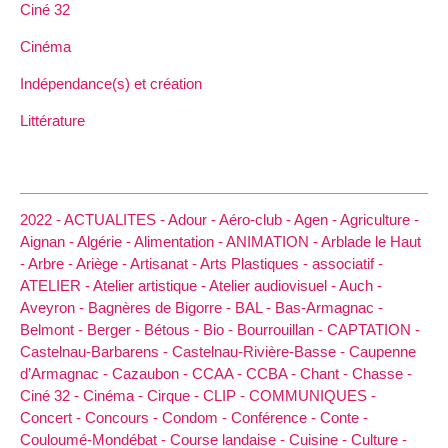
Ciné 32
Cinéma
Indépendance(s) et création
Littérature
2022 -
ACTUALITES -
Adour -
Aéro-club -
Agen -
Agriculture -
Aignan -
Algérie -
Alimentation -
ANIMATION -
Arblade le Haut
-
Arbre -
Ariège -
Artisanat -
Arts Plastiques -
associatif -
ATELIER -
Atelier artistique -
Atelier audiovisuel -
Auch -
Aveyron -
Bagnères de Bigorre -
BAL -
Bas-Armagnac -
Belmont -
Berger -
Bétous -
Bio -
Bourrouillan -
CAPTATION -
Castelnau-Barbarens -
Castelnau-Rivière-Basse -
Caupenne
d’Armagnac -
Cazaubon -
CCAA -
CCBA -
Chant -
Chasse -
Ciné 32 -
Cinéma -
Cirque -
CLIP -
COMMUNIQUES -
Concert -
Concours -
Condom -
Conférence -
Conte -
Couloumé-Mondébat -
Course landaise -
Cuisine -
Culture -