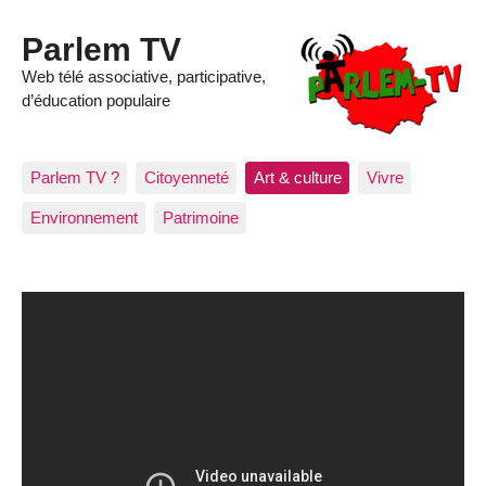
Parlem TV
Web télé associative, participative,
d’éducation populaire
Parlem TV ?
Citoyenneté
Art & culture
Vivre
Environnement
Patrimoine