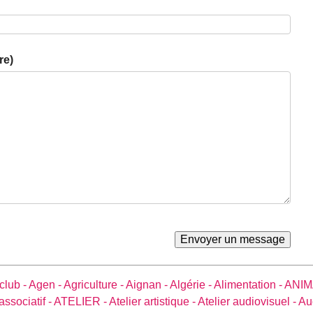
re)
club -
Agen -
Agriculture -
Aignan -
Algérie -
Alimentation -
ANIM
associatif -
ATELIER -
Atelier artistique -
Atelier audiovisuel -
Au