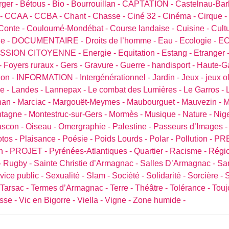
rger -
Bétous -
Bio -
Bourrouillan -
CAPTATION -
Castelnau-Bar
 -
CCAA -
CCBA -
Chant -
Chasse -
Ciné 32 -
Cinéma -
Cirque -
Conte -
Couloumé-Mondébat -
Course landaise -
Cuisine -
Cult
e -
DOCUMENTAIRE -
Droits de l’homme -
Eau -
Ecologie -
EC
ISSION CITOYENNE -
Energie -
Equitation -
Estang -
Etranger 
-
Foyers ruraux -
Gers -
Gravure -
Guerre -
handisport -
Haute-G
ion -
INFORMATION -
Intergénérationnel -
Jardin -
Jeux -
jeux o
e -
Landes -
Lannepax -
Le combat des Lumières -
Le Garros -
an -
Marciac -
Margouët-Meymes -
Maubourguet -
Mauvezin -
M
tagne -
Montestruc-sur-Gers -
Mormès -
Musique -
Nature -
Nige
ascon -
Oiseau -
Omergraphie -
Palestine -
Passeurs d’Images 
tos -
Plaisance -
Poésie -
Poids Lourds -
Polar -
Pollution -
PR
n -
PROJET -
Pyrénées-Atlantiques -
Quartier -
Racisme -
Régio
-
Rugby -
Sainte Christie d’Armagnac -
Salles D’Armagnac -
Sa
vice public -
Sexualité -
Slam -
Société -
Solidarité -
Sorcière -
S
Tarsac -
Termes d’Armagnac -
Terre -
Théâtre -
Tolérance -
Touj
sse -
Vic en Bigorre -
Viella -
Vigne -
Zone humide -