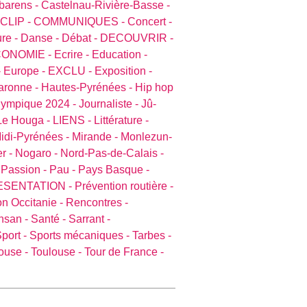
barens -
Castelnau-Rivière-Basse -
CLIP -
COMMUNIQUES -
Concert -
ure -
Danse -
Débat -
DECOUVRIR -
ONOMIE -
Ecrire -
Education -
-
Europe -
EXCLU -
Exposition -
aronne -
Hautes-Pyrénées -
Hip hop
lympique 2024 -
Journaliste -
Jû-
Le Houga -
LIENS -
Littérature -
idi-Pyrénées -
Mirande -
Monlezun-
r -
Nogaro -
Nord-Pas-de-Calais -
-
Passion -
Pau -
Pays Basque -
ESENTATION -
Prévention routière -
n Occitanie -
Rencontres -
nsan -
Santé -
Sarrant -
port -
Sports mécaniques -
Tarbes -
ouse -
Toulouse -
Tour de France -