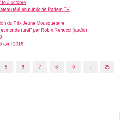
 le 3 octobre
ateau télé en public de Parlem TV
ion du Prix Jeune Mousquetaire
e et monde rural" par Robin Renucci (audio)
9
avril 2016
5
6
7
8
9
…
25