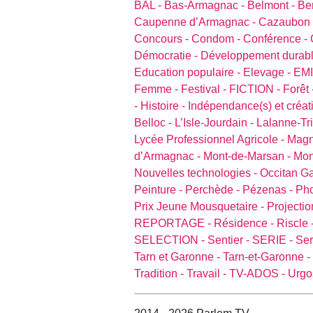
BAL -
Bas-Armagnac -
Belmont -
Be
Caupenne d’Armagnac -
Cazaubon
Concours -
Condom -
Conférence -
Démocratie -
Développement durabl
Education populaire -
Elevage -
EM
Femme -
Festival -
FICTION -
Forêt 
-
Histoire -
Indépendance(s) et créat
Belloc -
L’Isle-Jourdain -
Lalanne-Tri
Lycée Professionnel Agricole -
Magn
d’Armagnac -
Mont-de-Marsan -
Mon
Nouvelles technologies -
Occitan G
Peinture -
Perchède -
Pézenas -
Pho
Prix Jeune Mousquetaire -
Projectio
REPORTAGE -
Résidence -
Riscle 
SELECTION -
Sentier -
SERIE -
Ser
Tarn et Garonne -
Tarn-et-Garonne -
Tradition -
Travail -
TV-ADOS -
Urgo