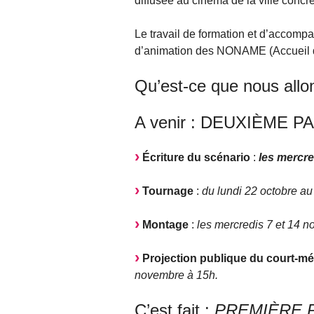
diffusée au cinéma de la ville concré
Le travail de formation et d’accom
d’animation des NONAME (Accueil de
Qu’est-ce que nous allo
A venir : DEUXIÈME PART
Écriture du scénario
:
les mercr
Tournage
:
du lundi 22 octobre au
Montage
:
les mercredis 7 et 14 
Projection publique du court-mé
novembre à 15h.
C’est fait :
PREMIÈRE 