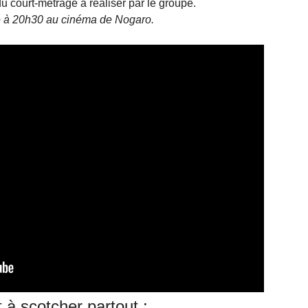
 du court-métrage à réaliser par le groupe.
 à 20h30 au cinéma de Nogaro.
t à scotcher partout :