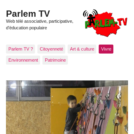
Parlem TV
Web télé associative, participative,
d’éducation populaire
Parlem TV ?
Citoyenneté
Art & culture
Vivre
Environnement
Patrimoine