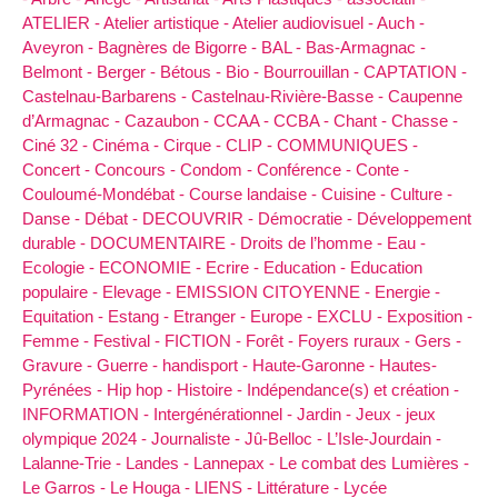
ATELIER -
Atelier artistique -
Atelier audiovisuel -
Auch -
Aveyron -
Bagnères de Bigorre -
BAL -
Bas-Armagnac -
Belmont -
Berger -
Bétous -
Bio -
Bourrouillan -
CAPTATION -
Castelnau-Barbarens -
Castelnau-Rivière-Basse -
Caupenne
d’Armagnac -
Cazaubon -
CCAA -
CCBA -
Chant -
Chasse -
Ciné 32 -
Cinéma -
Cirque -
CLIP -
COMMUNIQUES -
Concert -
Concours -
Condom -
Conférence -
Conte -
Couloumé-Mondébat -
Course landaise -
Cuisine -
Culture -
Danse -
Débat -
DECOUVRIR -
Démocratie -
Développement
durable -
DOCUMENTAIRE -
Droits de l’homme -
Eau -
Ecologie -
ECONOMIE -
Ecrire -
Education -
Education
populaire -
Elevage -
EMISSION CITOYENNE -
Energie -
Equitation -
Estang -
Etranger -
Europe -
EXCLU -
Exposition -
Femme -
Festival -
FICTION -
Forêt -
Foyers ruraux -
Gers -
Gravure -
Guerre -
handisport -
Haute-Garonne -
Hautes-
Pyrénées -
Hip hop -
Histoire -
Indépendance(s) et création -
INFORMATION -
Intergénérationnel -
Jardin -
Jeux -
jeux
olympique 2024 -
Journaliste -
Jû-Belloc -
L’Isle-Jourdain -
Lalanne-Trie -
Landes -
Lannepax -
Le combat des Lumières -
Le Garros -
Le Houga -
LIENS -
Littérature -
Lycée