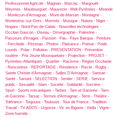
Professionnel Agricole -
Magnan -
Marciac -
Margouët-
Meymes -
Maubourguet -
Mauvezin -
Midi-Pyrénées -
Mirande
-
Monlezun-d’Armagnac -
Mont-de-Marsan -
Montagne -
Montestruc-sur-Gers -
Mormès -
Musique -
Nature -
Niger -
Nogaro -
Nord-Pas-de-Calais -
Nouvelles technologies -
Occitan Gascon -
Oiseau -
Omergraphie -
Palestine -
Passeurs d’Images -
Passion -
Pau -
Pays Basque -
Peinture
-
Perchède -
Pézenas -
Photos -
Plaisance -
Poésie -
Poids
Lourds -
Polar -
Pollution -
PRESENTATION -
Prévention
routière -
Prix Jeune Mousquetaire -
Projection -
PROJET -
Pyrénées-Atlantiques -
Quartier -
Racisme -
Région Occitanie
-
Rencontres -
REPORTAGE -
Résidence -
Riscle -
Rugby -
Sainte Christie d’Armagnac -
Salles D’Armagnac -
Sansan -
Santé -
Sarrant -
SELECTION -
Sentier -
SERIE -
Service
public -
Sexualité -
Slam -
Société -
Solidarité -
Sorcière -
Sport -
Sports mécaniques -
Tarbes -
Tarn et Garonne -
Tarn-
et-Garonne -
Tarsac -
Termes d’Armagnac -
Terre -
Théâtre -
Tolérance -
Toujouse -
Toulouse -
Tour de France -
Tradition -
Travail -
TV-ADOS -
Urgosse -
Vic en Bigorre -
Viella -
Vigne -
Zone humide -