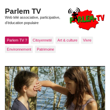
Parlem TV
Web télé associative, participative,
d’éducation populaire
Parlem TV ?
Citoyenneté
Art & culture
Vivre
Environnement
Patrimoine