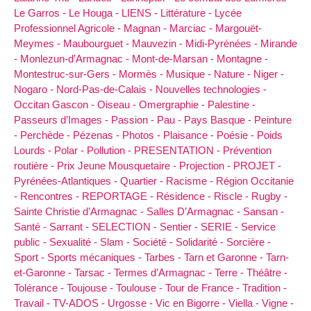
Le Garros -
Le Houga -
LIENS -
Littérature -
Lycée
Professionnel Agricole -
Magnan -
Marciac -
Margouët-
Meymes -
Maubourguet -
Mauvezin -
Midi-Pyrénées -
Mirande
-
Monlezun-d’Armagnac -
Mont-de-Marsan -
Montagne -
Montestruc-sur-Gers -
Mormès -
Musique -
Nature -
Niger -
Nogaro -
Nord-Pas-de-Calais -
Nouvelles technologies -
Occitan Gascon -
Oiseau -
Omergraphie -
Palestine -
Passeurs d’Images -
Passion -
Pau -
Pays Basque -
Peinture
-
Perchède -
Pézenas -
Photos -
Plaisance -
Poésie -
Poids
Lourds -
Polar -
Pollution -
PRESENTATION -
Prévention
routière -
Prix Jeune Mousquetaire -
Projection -
PROJET -
Pyrénées-Atlantiques -
Quartier -
Racisme -
Région Occitanie
-
Rencontres -
REPORTAGE -
Résidence -
Riscle -
Rugby -
Sainte Christie d’Armagnac -
Salles D’Armagnac -
Sansan -
Santé -
Sarrant -
SELECTION -
Sentier -
SERIE -
Service
public -
Sexualité -
Slam -
Société -
Solidarité -
Sorcière -
Sport -
Sports mécaniques -
Tarbes -
Tarn et Garonne -
Tarn-
et-Garonne -
Tarsac -
Termes d’Armagnac -
Terre -
Théâtre -
Tolérance -
Toujouse -
Toulouse -
Tour de France -
Tradition -
Travail -
TV-ADOS -
Urgosse -
Vic en Bigorre -
Viella -
Vigne -