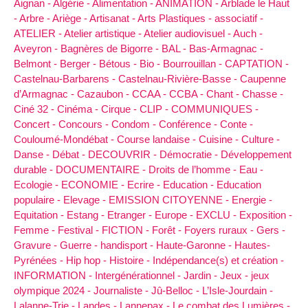
Aignan -
Algérie -
Alimentation -
ANIMATION -
Arblade le Haut
-
Arbre -
Ariège -
Artisanat -
Arts Plastiques -
associatif -
ATELIER -
Atelier artistique -
Atelier audiovisuel -
Auch -
Aveyron -
Bagnères de Bigorre -
BAL -
Bas-Armagnac -
Belmont -
Berger -
Bétous -
Bio -
Bourrouillan -
CAPTATION -
Castelnau-Barbarens -
Castelnau-Rivière-Basse -
Caupenne
d’Armagnac -
Cazaubon -
CCAA -
CCBA -
Chant -
Chasse -
Ciné 32 -
Cinéma -
Cirque -
CLIP -
COMMUNIQUES -
Concert -
Concours -
Condom -
Conférence -
Conte -
Couloumé-Mondébat -
Course landaise -
Cuisine -
Culture -
Danse -
Débat -
DECOUVRIR -
Démocratie -
Développement
durable -
DOCUMENTAIRE -
Droits de l’homme -
Eau -
Ecologie -
ECONOMIE -
Ecrire -
Education -
Education
populaire -
Elevage -
EMISSION CITOYENNE -
Energie -
Equitation -
Estang -
Etranger -
Europe -
EXCLU -
Exposition -
Femme -
Festival -
FICTION -
Forêt -
Foyers ruraux -
Gers -
Gravure -
Guerre -
handisport -
Haute-Garonne -
Hautes-
Pyrénées -
Hip hop -
Histoire -
Indépendance(s) et création -
INFORMATION -
Intergénérationnel -
Jardin -
Jeux -
jeux
olympique 2024 -
Journaliste -
Jû-Belloc -
L’Isle-Jourdain -
Lalanne-Trie -
Landes -
Lannepax -
Le combat des Lumières -