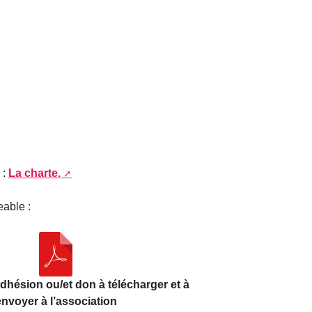
 :
La charte.
eable :
adhésion ou/et don à télécharger et à
envoyer à l’association