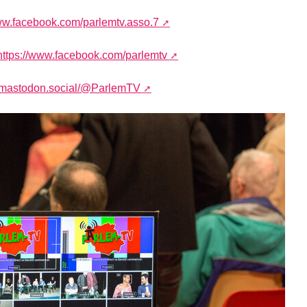
www.facebook.com/parlemtv.asso.7
https://www.facebook.com/parlemtv
//mastodon.social/@ParlemTV