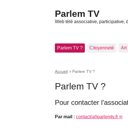
Parlem TV
Web télé associative, participative,
Parlem TV ?
Citoyenneté
Art
Accueil
>
Parlem TV ?
Parlem TV ?
Pour contacter l’associa
Par mail :
contact(at)parlemtv.fr