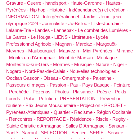
Gravure -
Guerre -
handisport -
Haute-Garonne -
Hautes-
Pyrénées -
Hip hop -
Histoire -
Indépendance(s) et création -
INFORMATION -
Intergénérationnel -
Jardin -
Jeux -
jeux
olympique 2024 -
Journaliste -
Jû-Belloc -
L’Isle-Jourdain -
Lalanne-Trie -
Landes -
Lannepax -
Le combat des Lumières -
Le Garros -
Le Houga -
LIENS -
Littérature -
Lycée
Professionnel Agricole -
Magnan -
Marciac -
Margouët-
Meymes -
Maubourguet -
Mauvezin -
Midi-Pyrénées -
Mirande
-
Monlezun-d’Armagnac -
Mont-de-Marsan -
Montagne -
Montestruc-sur-Gers -
Mormès -
Musique -
Nature -
Niger -
Nogaro -
Nord-Pas-de-Calais -
Nouvelles technologies -
Occitan Gascon -
Oiseau -
Omergraphie -
Palestine -
Passeurs d’Images -
Passion -
Pau -
Pays Basque -
Peinture
-
Perchède -
Pézenas -
Photos -
Plaisance -
Poésie -
Poids
Lourds -
Polar -
Pollution -
PRESENTATION -
Prévention
routière -
Prix Jeune Mousquetaire -
Projection -
PROJET -
Pyrénées-Atlantiques -
Quartier -
Racisme -
Région Occitanie
-
Rencontres -
REPORTAGE -
Résidence -
Riscle -
Rugby -
Sainte Christie d’Armagnac -
Salles D’Armagnac -
Sansan -
Santé -
Sarrant -
SELECTION -
Sentier -
SERIE -
Service