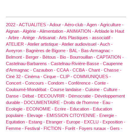
2022 -
ACTUALITES -
Adour -
Aéro-club -
Agen -
Agriculture -
Aignan -
Algérie -
Alimentation -
ANIMATION -
Arblade le Haut
-
Arbre -
Ariège -
Artisanat -
Arts Plastiques -
associatif -
ATELIER -
Atelier artistique -
Atelier audiovisuel -
Auch -
Aveyron -
Bagnères de Bigorre -
BAL -
Bas-Armagnac -
Belmont -
Berger -
Bétous -
Bio -
Bourrouillan -
CAPTATION -
Castelnau-Barbarens -
Castelnau-Rivière-Basse -
Caupenne
d’Armagnac -
Cazaubon -
CCAA -
CCBA -
Chant -
Chasse -
Ciné 32 -
Cinéma -
Cirque -
CLIP -
COMMUNIQUES -
Concert -
Concours -
Condom -
Conférence -
Conte -
Couloumé-Mondébat -
Course landaise -
Cuisine -
Culture -
Danse -
Débat -
DECOUVRIR -
Démocratie -
Développement
durable -
DOCUMENTAIRE -
Droits de l’homme -
Eau -
Ecologie -
ECONOMIE -
Ecrire -
Education -
Education
populaire -
Elevage -
EMISSION CITOYENNE -
Energie -
Equitation -
Estang -
Etranger -
Europe -
EXCLU -
Exposition -
Femme -
Festival -
FICTION -
Forêt -
Foyers ruraux -
Gers -