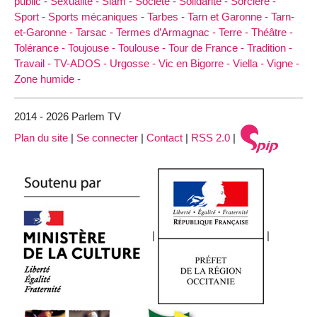
public -
Sexualité -
Slam -
Société -
Solidarité -
Sorcière -
Sport -
Sports mécaniques -
Tarbes -
Tarn et Garonne -
Tarn-
et-Garonne -
Tarsac -
Termes d’Armagnac -
Terre -
Théâtre -
Tolérance -
Toujouse -
Toulouse -
Tour de France -
Tradition -
Travail -
TV-ADOS -
Urgosse -
Vic en Bigorre -
Viella -
Vigne -
Zone humide -
2014 - 2026 Parlem TV
Plan du site
|
Se connecter
|
Contact
|
RSS 2.0
|
|
|