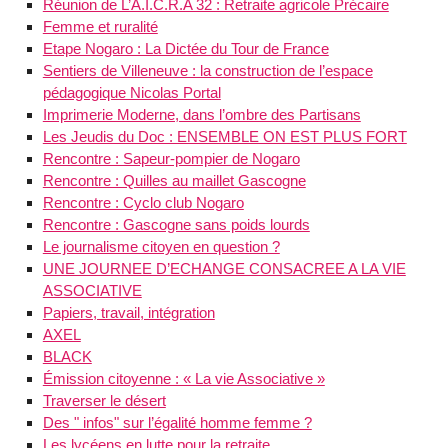
Réunion de L’A.I.C.R.A 32 : Retraite agricole Précaire
Femme et ruralité
Etape Nogaro : La Dictée du Tour de France
Sentiers de Villeneuve : la construction de l’espace
pédagogique Nicolas Portal
Imprimerie Moderne, dans l’ombre des Partisans
Les Jeudis du Doc : ENSEMBLE ON EST PLUS FORT
Rencontre : Sapeur-pompier de Nogaro
Rencontre : Quilles au maillet Gascogne
Rencontre : Cyclo club Nogaro
Rencontre : Gascogne sans poids lourds
Le journalisme citoyen en question ?
UNE JOURNEE D’ECHANGE CONSACREE A LA VIE
ASSOCIATIVE
Papiers, travail, intégration
AXEL
BLACK
Émission citoyenne : « La vie Associative »
Traverser le désert
Des " infos" sur l’égalité homme femme ?
Les lycéens en lutte pour la retraite