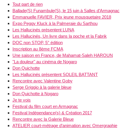
Tout part de rien
Ballade(S) Funambule(S), le 15 juin à Salles d’Armagnac
Emmanuelle FAVIER, Prix jeune mousquetaire 2018
Expo Peggy Kluck à la Palmeraie du Sarthou
Les Hallucinés présentent LUNA
Les Hallucinés, Un livre dans la poche et la Fabrik
DOC non STOP, 5° édition
Inscription au 8ème FCMA
Une saison en France, de Mahamat-Saleh HAROUN
"La douleur" au cinéma de Nogaro
Don Quichotte
Les Hallucinés présentent SOLEIL BATTANT
Rencontre avec Valentine Goby
Serge Griggio à la galerie bleue
Don Quichotte à Nogaro
Je te vois
Festival du film court en Armagnac
Festival Indépendance(s) & Création 2017
Rencontre avec la Galerie Bleue
ATELIER court-métrage d’animation avec Omergraphie