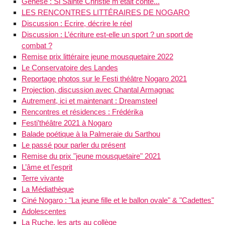
Genèse : Si Sainte Christie m’était conté...
LES RENCONTRES LITTÉRAIRES DE NOGARO
Discussion : Ecrire, décrire le réel
Discussion : L’écriture est-elle un sport ? un sport de
combat ?
Remise prix littéraire jeune mousquetaire 2022
Le Conservatoire des Landes
Reportage photos sur le Festi théâtre Nogaro 2021
Projection, discussion avec Chantal Armagnac
Autrement, ici et maintenant : Dreamsteel
Rencontres et résidences : Frédérika
Festi’théâtre 2021 à Nogaro
Balade poétique à la Palmeraie du Sarthou
Le passé pour parler du présent
Remise du prix "jeune mousquetaire" 2021
L’âme et l’esprit
Terre vivante
La Médiathèque
Ciné Nogaro : "La jeune fille et le ballon ovale" & "Cadettes"
Adolescentes
La Ruche, les arts au collège