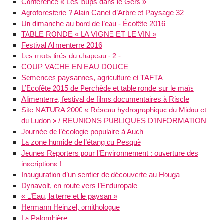
Conférence « Les loups dans le Gers »
Agroforesterie ? Alain Canet d’Arbre et Paysage 32
Un dimanche au bord de l’eau - Écofête 2016
TABLE RONDE « LA VIGNE ET LE VIN »
Festival Alimenterre 2016
Les mots tirés du chapeau - 2 -
COUP VACHE EN EAU DOUCE
Semences paysannes, agriculture et TAFTA
L’Ecofête 2015 de Perchède et table ronde sur le maïs
Alimenterre, festival de films documentaires à Riscle
Site NATURA 2000 « Réseau hydrographique du Midou et
du Ludon » / REUNIONS PUBLIQUES D’INFORMATION
Journée de l’écologie populaire à Auch
La zone humide de l’étang du Pesquè
Jeunes Reporters pour l’Environnement : ouverture des
inscriptions !
Inauguration d’un sentier de découverte au Houga
Dynavolt, en route vers l’Enduropale
« L’Eau, la terre et le paysan »
Hermann Heinzel, ornithologue
La Palombière