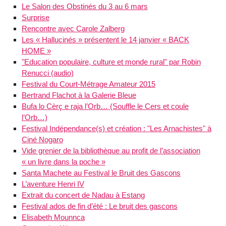
Le Salon des Obstinés du 3 au 6 mars
Surprise
Rencontre avec Carole Zalberg
Les « Hallucinés » présentent le 14 janvier « BACK
HOME »
"Education populaire, culture et monde rural" par Robin
Renucci (audio)
Festival du Court-Métrage Amateur 2015
Bertrand Flachot à la Galerie Bleue
Bufa lo Cèrç e raja l’Orb… (Souffle le Cers et coule
l’Orb…)
Festival Indépendance(s) et création : "Les Arnachistes" à
Ciné Nogaro
Vide grenier de la bibliothèque au profit de l’association
« un livre dans la poche »
Santa Machete au Festival le Bruit des Gascons
L’aventure Henri IV
Extrait du concert de Nadau à Estang
Festival ados de fin d’été : Le bruit des gascons
Elisabeth Mounnca