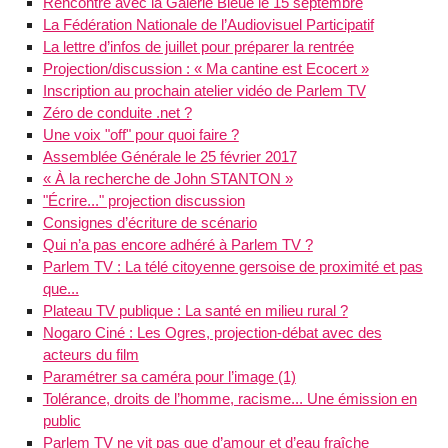
Rencontre avec la Galerie Bleue le 15 septembre
La Fédération Nationale de l’Audiovisuel Participatif
La lettre d’infos de juillet pour préparer la rentrée
Projection/discussion : « Ma cantine est Ecocert »
Inscription au prochain atelier vidéo de Parlem TV
Zéro de conduite .net ?
Une voix "off" pour quoi faire ?
Assemblée Générale le 25 février 2017
« À la recherche de John STANTON »
"Écrire..." projection discussion
Consignes d’écriture de scénario
Qui n’a pas encore adhéré à Parlem TV ?
Parlem TV : La télé citoyenne gersoise de proximité et pas
que...
Plateau TV publique : La santé en milieu rural ?
Nogaro Ciné : Les Ogres, projection-débat avec des
acteurs du film
Paramétrer sa caméra pour l’image (1)
Tolérance, droits de l’homme, racisme... Une émission en
public
Parlem TV ne vit pas que d’amour et d’eau fraîche