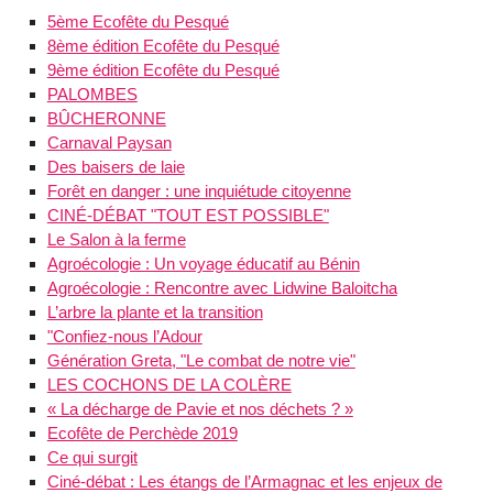
5ème Ecofête du Pesqué
8ème édition Ecofête du Pesqué
9ème édition Ecofête du Pesqué
PALOMBES
BÛCHERONNE
Carnaval Paysan
Des baisers de laie
Forêt en danger : une inquiétude citoyenne
CINÉ-DÉBAT "TOUT EST POSSIBLE"
Le Salon à la ferme
Agroécologie : Un voyage éducatif au Bénin
Agroécologie : Rencontre avec Lidwine Baloitcha
L’arbre la plante et la transition
"Confiez-nous l’Adour
Génération Greta, "Le combat de notre vie"
LES COCHONS DE LA COLÈRE
« La décharge de Pavie et nos déchets ? »
Ecofête de Perchède 2019
Ce qui surgit
Ciné-débat : Les étangs de l’Armagnac et les enjeux de