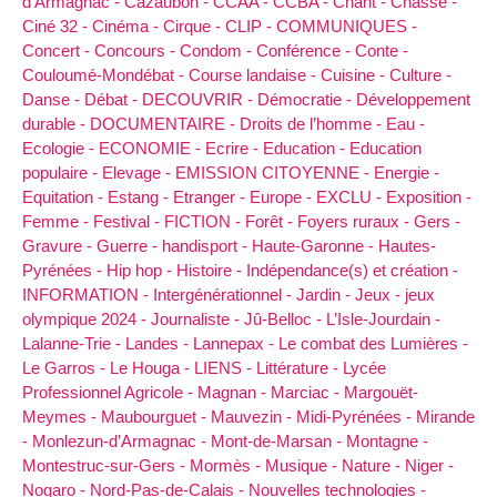
d’Armagnac -
Cazaubon -
CCAA -
CCBA -
Chant -
Chasse -
Ciné 32 -
Cinéma -
Cirque -
CLIP -
COMMUNIQUES -
Concert -
Concours -
Condom -
Conférence -
Conte -
Couloumé-Mondébat -
Course landaise -
Cuisine -
Culture -
Danse -
Débat -
DECOUVRIR -
Démocratie -
Développement
durable -
DOCUMENTAIRE -
Droits de l’homme -
Eau -
Ecologie -
ECONOMIE -
Ecrire -
Education -
Education
populaire -
Elevage -
EMISSION CITOYENNE -
Energie -
Equitation -
Estang -
Etranger -
Europe -
EXCLU -
Exposition -
Femme -
Festival -
FICTION -
Forêt -
Foyers ruraux -
Gers -
Gravure -
Guerre -
handisport -
Haute-Garonne -
Hautes-
Pyrénées -
Hip hop -
Histoire -
Indépendance(s) et création -
INFORMATION -
Intergénérationnel -
Jardin -
Jeux -
jeux
olympique 2024 -
Journaliste -
Jû-Belloc -
L’Isle-Jourdain -
Lalanne-Trie -
Landes -
Lannepax -
Le combat des Lumières -
Le Garros -
Le Houga -
LIENS -
Littérature -
Lycée
Professionnel Agricole -
Magnan -
Marciac -
Margouët-
Meymes -
Maubourguet -
Mauvezin -
Midi-Pyrénées -
Mirande
-
Monlezun-d’Armagnac -
Mont-de-Marsan -
Montagne -
Montestruc-sur-Gers -
Mormès -
Musique -
Nature -
Niger -
Nogaro -
Nord-Pas-de-Calais -
Nouvelles technologies -