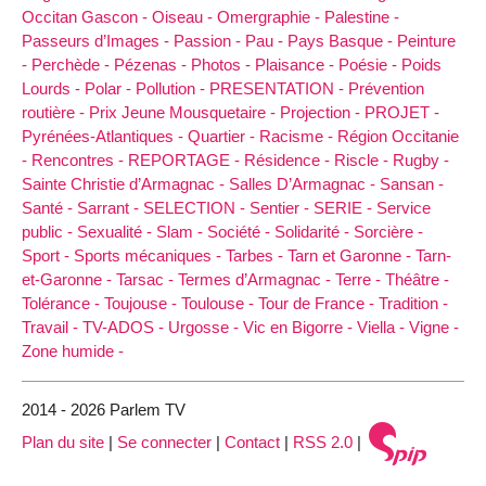
Occitan Gascon -
Oiseau -
Omergraphie -
Palestine -
Passeurs d’Images -
Passion -
Pau -
Pays Basque -
Peinture
-
Perchède -
Pézenas -
Photos -
Plaisance -
Poésie -
Poids
Lourds -
Polar -
Pollution -
PRESENTATION -
Prévention
routière -
Prix Jeune Mousquetaire -
Projection -
PROJET -
Pyrénées-Atlantiques -
Quartier -
Racisme -
Région Occitanie
-
Rencontres -
REPORTAGE -
Résidence -
Riscle -
Rugby -
Sainte Christie d’Armagnac -
Salles D’Armagnac -
Sansan -
Santé -
Sarrant -
SELECTION -
Sentier -
SERIE -
Service
public -
Sexualité -
Slam -
Société -
Solidarité -
Sorcière -
Sport -
Sports mécaniques -
Tarbes -
Tarn et Garonne -
Tarn-
et-Garonne -
Tarsac -
Termes d’Armagnac -
Terre -
Théâtre -
Tolérance -
Toujouse -
Toulouse -
Tour de France -
Tradition -
Travail -
TV-ADOS -
Urgosse -
Vic en Bigorre -
Viella -
Vigne -
Zone humide -
2014 - 2026 Parlem TV
Plan du site
|
Se connecter
|
Contact
|
RSS 2.0
|