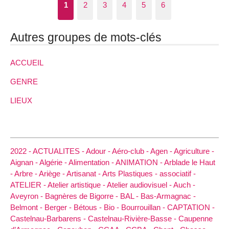
1
2
3
4
5
6
Autres groupes de mots-clés
ACCUEIL
GENRE
LIEUX
2022 -
ACTUALITES -
Adour -
Aéro-club -
Agen -
Agriculture -
Aignan -
Algérie -
Alimentation -
ANIMATION -
Arblade le Haut
-
Arbre -
Ariège -
Artisanat -
Arts Plastiques -
associatif -
ATELIER -
Atelier artistique -
Atelier audiovisuel -
Auch -
Aveyron -
Bagnères de Bigorre -
BAL -
Bas-Armagnac -
Belmont -
Berger -
Bétous -
Bio -
Bourrouillan -
CAPTATION -
Castelnau-Barbarens -
Castelnau-Rivière-Basse -
Caupenne