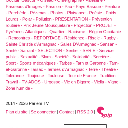
Occitan Gascon -
Oiseau -
Omergraphie -
Palestine -
Passeurs d’Images -
Passion -
Pau -
Pays Basque -
Peinture
-
Perchède -
Pézenas -
Photos -
Plaisance -
Poésie -
Poids
Lourds -
Polar -
Pollution -
PRESENTATION -
Prévention
routière -
Prix Jeune Mousquetaire -
Projection -
PROJET -
Pyrénées-Atlantiques -
Quartier -
Racisme -
Région Occitanie
-
Rencontres -
REPORTAGE -
Résidence -
Riscle -
Rugby -
Sainte Christie d’Armagnac -
Salles D’Armagnac -
Sansan -
Santé -
Sarrant -
SELECTION -
Sentier -
SERIE -
Service
public -
Sexualité -
Slam -
Société -
Solidarité -
Sorcière -
Sport -
Sports mécaniques -
Tarbes -
Tarn et Garonne -
Tarn-
et-Garonne -
Tarsac -
Termes d’Armagnac -
Terre -
Théâtre -
Tolérance -
Toujouse -
Toulouse -
Tour de France -
Tradition -
Travail -
TV-ADOS -
Urgosse -
Vic en Bigorre -
Viella -
Vigne -
Zone humide -
2014 - 2026 Parlem TV
Plan du site
|
Se connecter
|
Contact
|
RSS 2.0
|