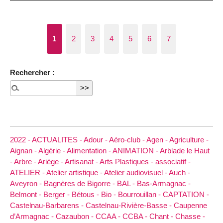
1
2
3
4
5
6
7
Rechercher :
2022 -
ACTUALITES -
Adour -
Aéro-club -
Agen -
Agriculture -
Aignan -
Algérie -
Alimentation -
ANIMATION -
Arblade le Haut
-
Arbre -
Ariège -
Artisanat -
Arts Plastiques -
associatif -
ATELIER -
Atelier artistique -
Atelier audiovisuel -
Auch -
Aveyron -
Bagnères de Bigorre -
BAL -
Bas-Armagnac -
Belmont -
Berger -
Bétous -
Bio -
Bourrouillan -
CAPTATION -
Castelnau-Barbarens -
Castelnau-Rivière-Basse -
Caupenne
d’Armagnac -
Cazaubon -
CCAA -
CCBA -
Chant -
Chasse -