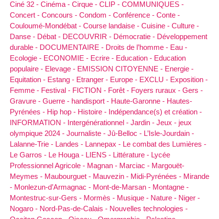
Ciné 32 -
Cinéma -
Cirque -
CLIP -
COMMUNIQUES -
Concert -
Concours -
Condom -
Conférence -
Conte -
Couloumé-Mondébat -
Course landaise -
Cuisine -
Culture -
Danse -
Débat -
DECOUVRIR -
Démocratie -
Développement
durable -
DOCUMENTAIRE -
Droits de l’homme -
Eau -
Ecologie -
ECONOMIE -
Ecrire -
Education -
Education
populaire -
Elevage -
EMISSION CITOYENNE -
Energie -
Equitation -
Estang -
Etranger -
Europe -
EXCLU -
Exposition -
Femme -
Festival -
FICTION -
Forêt -
Foyers ruraux -
Gers -
Gravure -
Guerre -
handisport -
Haute-Garonne -
Hautes-
Pyrénées -
Hip hop -
Histoire -
Indépendance(s) et création -
INFORMATION -
Intergénérationnel -
Jardin -
Jeux -
jeux
olympique 2024 -
Journaliste -
Jû-Belloc -
L’Isle-Jourdain -
Lalanne-Trie -
Landes -
Lannepax -
Le combat des Lumières -
Le Garros -
Le Houga -
LIENS -
Littérature -
Lycée
Professionnel Agricole -
Magnan -
Marciac -
Margouët-
Meymes -
Maubourguet -
Mauvezin -
Midi-Pyrénées -
Mirande
-
Monlezun-d’Armagnac -
Mont-de-Marsan -
Montagne -
Montestruc-sur-Gers -
Mormès -
Musique -
Nature -
Niger -
Nogaro -
Nord-Pas-de-Calais -
Nouvelles technologies -