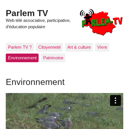
Parlem TV
Web télé associative, participative,
d’éducation populaire
Parlem TV ?
Citoyenneté
Art & culture
Vivre
Environnement
Patrimoine
Environnement