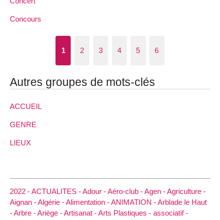
Concert
Concours
1
2
3
4
5
6
Autres groupes de mots-clés
ACCUEIL
GENRE
LIEUX
2022 -
ACTUALITES -
Adour -
Aéro-club -
Agen -
Agriculture -
Aignan -
Algérie -
Alimentation -
ANIMATION -
Arblade le Haut
-
Arbre -
Ariège -
Artisanat -
Arts Plastiques -
associatif -