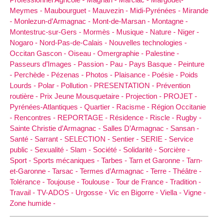
Meymes -
Maubourguet -
Mauvezin -
Midi-Pyrénées -
Mirande
-
Monlezun-d’Armagnac -
Mont-de-Marsan -
Montagne -
Montestruc-sur-Gers -
Mormès -
Musique -
Nature -
Niger -
Nogaro -
Nord-Pas-de-Calais -
Nouvelles technologies -
Occitan Gascon -
Oiseau -
Omergraphie -
Palestine -
Passeurs d’Images -
Passion -
Pau -
Pays Basque -
Peinture
-
Perchède -
Pézenas -
Photos -
Plaisance -
Poésie -
Poids
Lourds -
Polar -
Pollution -
PRESENTATION -
Prévention
routière -
Prix Jeune Mousquetaire -
Projection -
PROJET -
Pyrénées-Atlantiques -
Quartier -
Racisme -
Région Occitanie
-
Rencontres -
REPORTAGE -
Résidence -
Riscle -
Rugby -
Sainte Christie d’Armagnac -
Salles D’Armagnac -
Sansan -
Santé -
Sarrant -
SELECTION -
Sentier -
SERIE -
Service
public -
Sexualité -
Slam -
Société -
Solidarité -
Sorcière -
Sport -
Sports mécaniques -
Tarbes -
Tarn et Garonne -
Tarn-
et-Garonne -
Tarsac -
Termes d’Armagnac -
Terre -
Théâtre -
Tolérance -
Toujouse -
Toulouse -
Tour de France -
Tradition -
Travail -
TV-ADOS -
Urgosse -
Vic en Bigorre -
Viella -
Vigne -
Zone humide -