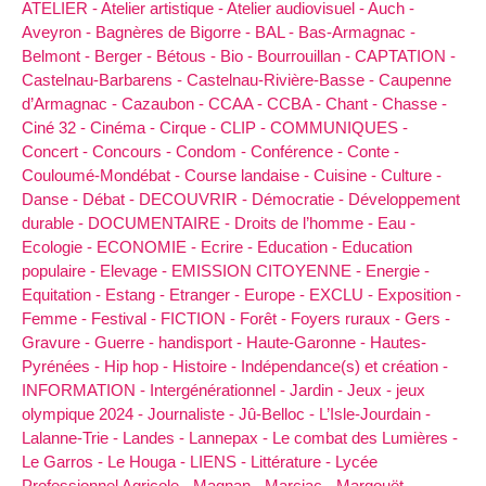
ATELIER -
Atelier artistique -
Atelier audiovisuel -
Auch -
Aveyron -
Bagnères de Bigorre -
BAL -
Bas-Armagnac -
Belmont -
Berger -
Bétous -
Bio -
Bourrouillan -
CAPTATION -
Castelnau-Barbarens -
Castelnau-Rivière-Basse -
Caupenne
d’Armagnac -
Cazaubon -
CCAA -
CCBA -
Chant -
Chasse -
Ciné 32 -
Cinéma -
Cirque -
CLIP -
COMMUNIQUES -
Concert -
Concours -
Condom -
Conférence -
Conte -
Couloumé-Mondébat -
Course landaise -
Cuisine -
Culture -
Danse -
Débat -
DECOUVRIR -
Démocratie -
Développement
durable -
DOCUMENTAIRE -
Droits de l’homme -
Eau -
Ecologie -
ECONOMIE -
Ecrire -
Education -
Education
populaire -
Elevage -
EMISSION CITOYENNE -
Energie -
Equitation -
Estang -
Etranger -
Europe -
EXCLU -
Exposition -
Femme -
Festival -
FICTION -
Forêt -
Foyers ruraux -
Gers -
Gravure -
Guerre -
handisport -
Haute-Garonne -
Hautes-
Pyrénées -
Hip hop -
Histoire -
Indépendance(s) et création -
INFORMATION -
Intergénérationnel -
Jardin -
Jeux -
jeux
olympique 2024 -
Journaliste -
Jû-Belloc -
L’Isle-Jourdain -
Lalanne-Trie -
Landes -
Lannepax -
Le combat des Lumières -
Le Garros -
Le Houga -
LIENS -
Littérature -
Lycée
Professionnel Agricole -
Magnan -
Marciac -
Margouët-