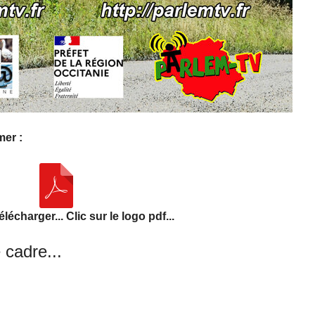
mer :
élécharger... Clic sur le logo pdf...
 cadre...