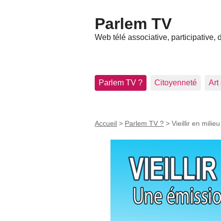
Parlem TV
Web télé associative, participative,
Parlem TV ?
Citoyenneté
Art
Accueil
>
Parlem TV ?
>
Vieillir en milieu